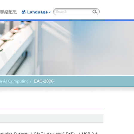
聯絡超恩
Language
e AI Computing
EAC-2000