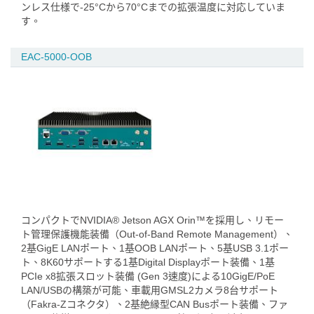
ンレス仕様で-25°Cから70°Cまでの拡張温度に対応していま
す。
EAC-5000-OOB
コンパクトでNVIDIA® Jetson AGX Orin™を採用し、リモー
ト管理保護機能装備（Out-of-Band Remote Management）、
2基GigE LANポート、1基OOB LANポート、5基USB 3.1ポー
ト、8K60サポートする1基Digital Displayポート装備、1基
PCIe x8拡張スロット装備 (Gen 3速度)による10GigE/PoE
LAN/USBの構築が可能、車載用GMSL2カメラ8台サポート
（Fakra-Zコネクタ）、2基絶縁型CAN Busポート装備、ファ