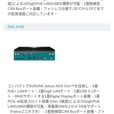
度)による10GigE/PoE LAN/USBの構築が可能、2基絶縁型
CAN Busポート装備、ファンレス仕様で-25°Cから70°Cまで
の拡張温度に対応しています。
EAC-5100
コンパクトでNVIDIA® Jetson AGX Orin™を採用し、4基
PoE+ LANポート、2基GigE LANポート、5基USB 3.1ポー
ト、8K60サポートする1基Digital Displayポート装備、1基
PCIe x8拡張スロット装備 (Gen 3速度)による10GigE/PoE
LAN/USBの構築が可能、車載用GMSL2カメラ8台サポート
（Fakra-Zコネクタ）、2基絶縁型CAN Busポート装備、ファ