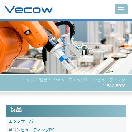
Togg
navig
トップ
製品
ArmベースエッジAIコンピューティング
EAC-5000
製品
エッジサーバー
AIコンピューティングPC