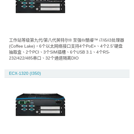
工作站等级第九代/第八代英特尔® 至强®/酷睿™ i7/i5/i3处理器
(Coffee Lake)，6个以太网络接口支持4个PoE+、4个2.5”硬盘
抽取盒、2个PCI、3个SIM插槽、6个USB 3.1、4个RS-
232/422/485串口、32个通道隔离DIO
ECX-1320 (I350)