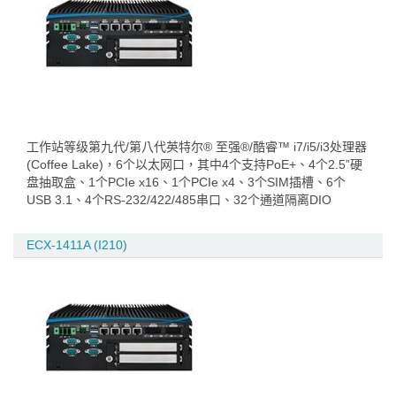
工作站等级第九代/第八代英特尔® 至强®/酷睿™ i7/i5/i3处理器
(Coffee Lake)，6个以太网口，其中4个支持PoE+、4个2.5”硬
盘抽取盒、1个PCIe x16、1个PCIe x4、3个SIM插槽、6个
USB 3.1、4个RS-232/422/485串口、32个通道隔离DIO
ECX-1411A (I210)