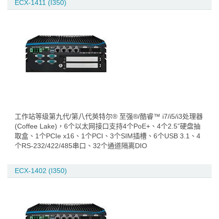
ECX-1411 (I350)
工作站等级第九代/第八代英特尔® 至强®/酷睿™ i7/i5/i3处理器
(Coffee Lake)，6个以太网接口支持4个PoE+、4个2.5”硬盘抽
取盒、1个PCIe x16、1个PCI、3个SIM插槽、6个USB 3.1、4
个RS-232/422/485串口、32个通道隔离DIO
ECX-1402 (I350)