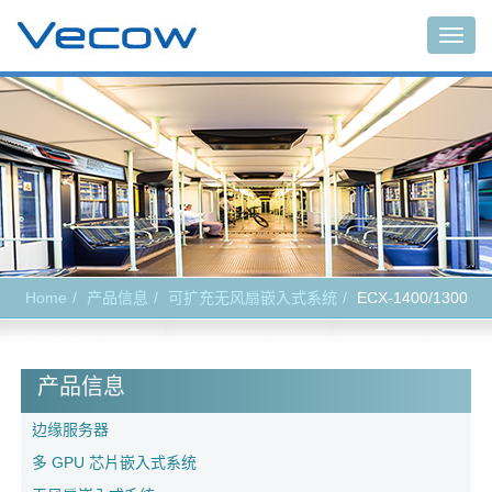
Togg
navig
Home
产品信息
可扩充无风扇嵌入式系统
ECX-1400/1300
产品信息
边缘服务器
多 GPU 芯片嵌入式系统