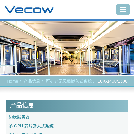
Togg
navig
Home
产品信息
可扩充无风扇嵌入式系统
ECX-1400/1300
产品信息
边缘服务器
多 GPU 芯片嵌入式系统