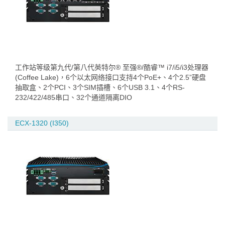
工作站等级第九代/第八代英特尔® 至强®/酷睿™ i7/i5/i3处理器
(Coffee Lake)，6个以太网络接口支持4个PoE+、4个2.5”硬盘
抽取盒、2个PCI、3个SIM插槽、6个USB 3.1、4个RS-
232/422/485串口、32个通道隔离DIO
ECX-1320 (I350)