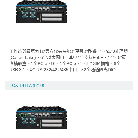
工作站等级第九代/第八代英特尔® 至强®/酷睿™ i7/i5/i3处理器
(Coffee Lake)，6个以太网口，其中4个支持PoE+、4个2.5”硬
盘抽取盒、1个PCIe x16、1个PCIe x4、3个SIM插槽、6个
USB 3.1、4个RS-232/422/485串口、32个通道隔离DIO
ECX-1411A (I210)