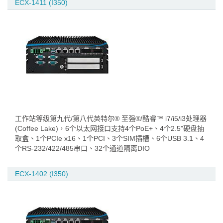
ECX-1411 (I350)
工作站等级第九代/第八代英特尔® 至强®/酷睿™ i7/i5/i3处理器
(Coffee Lake)，6个以太网接口支持4个PoE+、4个2.5”硬盘抽
取盒、1个PCIe x16、1个PCI、3个SIM插槽、6个USB 3.1、4
个RS-232/422/485串口、32个通道隔离DIO
ECX-1402 (I350)