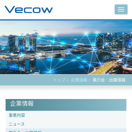
Togg
navig
トップ
企業情報
展示会．出展情報
企業情報
事業内容
ニュース