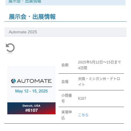
展示会．出展情報
展示会．出展情報
Automate 2025
2025年5月12日～15日まで
会期
4日間
米国・ミシガン州・デトロ
会場
イト
小間番
6107
号
来場申
こちら
込