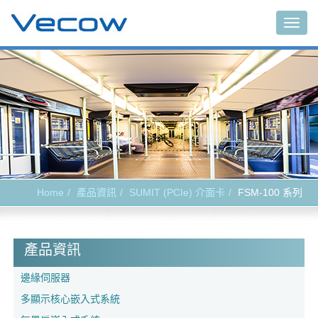
Togg
navig
Home
產品資訊
SUMIT (PCIe) 介面卡
FSM-100 系列
產品資訊
邊緣伺服器
多顯示核心嵌入式系統