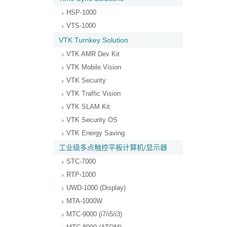
HSP-1000
VTS-1000
VTK Turnkey Solution
VTK AMR Dev Kit
VTK Mobile Vision
VTK Security
VTK Traffic Vision
VTK SLAM Kit
VTK Security OS
VTK Energy Saving
工业级多点触控平板计算机/显示器
STC-7000
RTP-1000
UWD-1000 (Display)
MTA-1000W
MTC-9000 (i7/i5/i3)