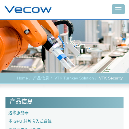
Togg
navig
Home
产品信息
VTK Turnkey Solution
VTK Security
产品信息
边缘服务器
多 GPU 芯片嵌入式系统