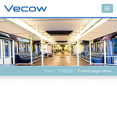
Main
Home
产品信息
Product pages show