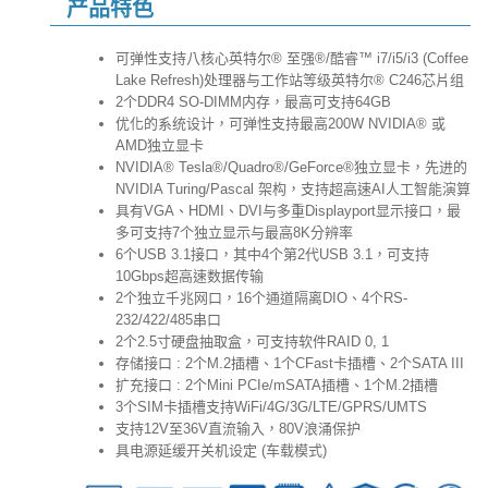
产品特色
可弹性支持八核心英特尔® 至强®/酷睿™ i7/i5/i3 (Coffee
Lake Refresh)处理器与工作站等级英特尔® C246芯片组
2个DDR4 SO-DIMM内存，最高可支持64GB
优化的系统设计，可弹性支持最高200W NVIDIA® 或
AMD独立显卡
NVIDIA® Tesla®/Quadro®/GeForce®独立显卡，先进的
NVIDIA Turing/Pascal 架构，支持超高速AI人工智能演算
具有VGA、HDMI、DVI与多重Displayport显示接口，最
多可支持7个独立显示与最高8K分辨率
6个USB 3.1接口，其中4个第2代USB 3.1，可支持
10Gbps超高速数据传输
2个独立千兆网口，16个通道隔离DIO、4个RS-
232/422/485串口
2个2.5寸硬盘抽取盒，可支持软件RAID 0, 1
存储接口 : 2个M.2插槽、1个CFast卡插槽、2个SATA III
扩充接口 : 2个Mini PCIe/mSATA插槽、1个M.2插槽
3个SIM卡插槽支持WiFi/4G/3G/LTE/GPRS/UMTS
支持12V至36V直流输入，80V浪涌保护
具电源延缓开关机设定 (车载模式)