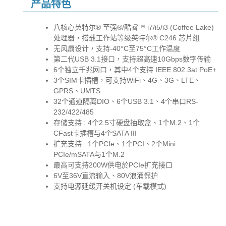
产品特色
八核心英特尔® 至强®/酷睿™ i7/i5/i3 (Coffee Lake)
处理器，搭载工作站等级英特尔® C246 芯片组
无风扇设计，支持-40°C至75°C工作温度
第二代USB 3.1接口，支持超高速10Gbps数字传输
6个独立千兆网口，其中4个支持 IEEE 802.3at PoE+
3个SIM卡插槽，可支持WiFi、4G、3G、LTE、
GPRS、UMTS
32个通道隔离DIO、6个USB 3.1、4个串口RS-
232/422/485
存储支持 : 4个2.5寸硬盘抽取盒、1个M.2、1个
CFast卡插槽与4个SATA III
扩充支持 : 1个PCIe、1个PCI、2个Mini
PCIe/mSATA与1个M.2
最高可支持200W供电於PCIe扩充接口
6V至36V直流输入、80V浪涌保护
支持电源延缓开关机设定 (车载模式)