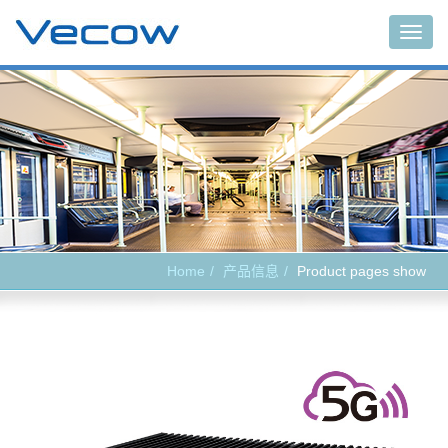
Main
Home
产品信息
Product pages show