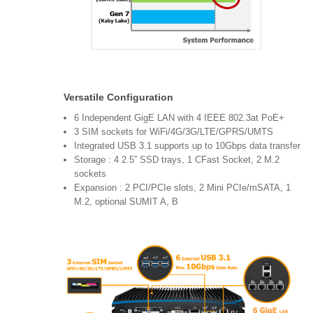
Versatile Configuration
6 Independent GigE LAN with 4 IEEE 802.3at PoE+
3 SIM sockets for WiFi/4G/3G/LTE/GPRS/UMTS
Integrated USB 3.1 supports up to 10Gbps data transfer
Storage : 4 2.5” SSD trays, 1 CFast Socket, 2 M.2
sockets
Expansion : 2 PCI/PCIe slots, 2 Mini PCIe/mSATA, 1
M.2, optional SUMIT A, B