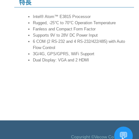
特長
Intel® Atom™ E3815 Processor
Rugged, -25°C to 70°C Operation Temperature
Fanless and Compact Form Factor
Supports 9V to 28V DC Power Input
6 COM (2 RS-232 and 4 RS-232/422/485) with Auto
Flow Control
3G/4G, GPS/GPRS, WiFi Support
Dual Display: VGA and 2 HDMI
Copyright ©Vecow Co., Ltd.