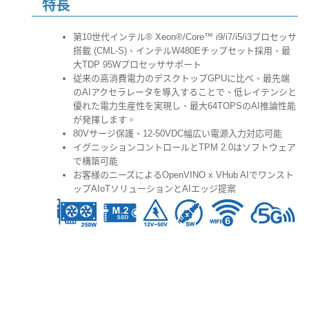
特長
第10世代インテル® Xeon®/Core™ i9/i7/i5/i3プロセッサ
搭載 (CML-S)、インテルW480Eチップセット採用、最
大TDP 95Wプロセッササポート
従来の高消費電力のデスクトップGPUに比べ、最先端
のAIアクセラレータを導入することで、低レイテンシと
優れた電力生産性を実現し、最大64TOPSのAI推論性能
が発揮します。
80Vサージ保護、12-50VDC幅広い電源入力対応可能
イグニッションコントロールとTPM 2.0はソフトウェア
で構築可能
お客様のニーズによるOpenVINO x VHub AIでワンスト
ップAIoTソリューションとAIエッジ提案