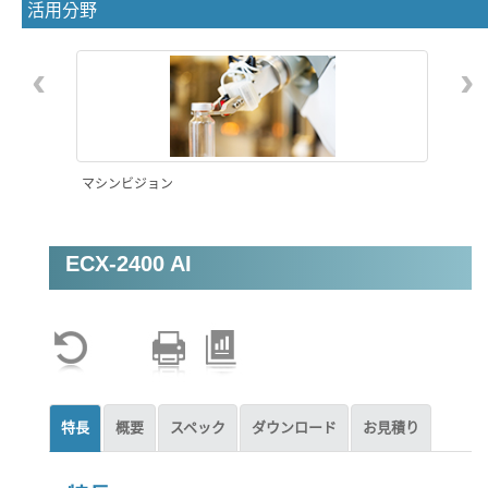
活用分野
‹
›
マシンビジョン
ECX-2400 AI
工場自動化(FA)
特長
概要
スペック
ダウンロード
お見積り