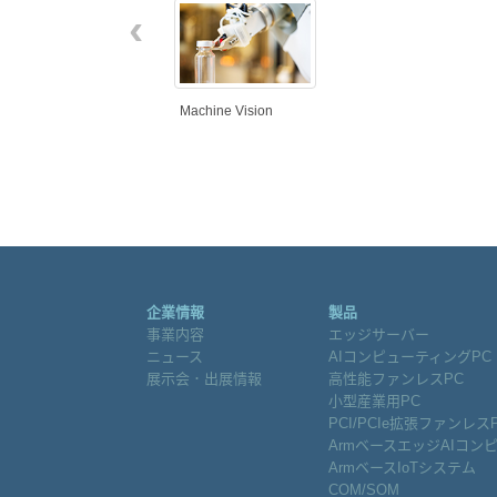
‹
Machine Vision
企業情報
製品
事業内容
エッジサーバー
ニュース
AIコンピューティングPC
展示会．出展情報
高性能ファンレスPC
小型産業用PC
PCI/PCIe拡張ファンレス
ArmベースエッジAIコン
ArmベースIoTシステム
COM/SOM