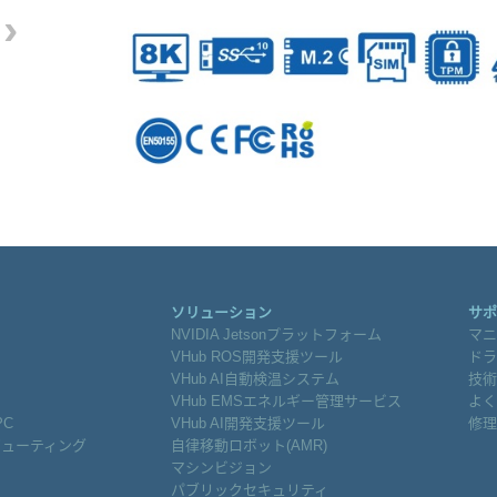
›
ソリューション
サポ
NVIDIA Jetsonプラットフォーム
マニ
VHub ROS開発支援ツール
ドラ
VHub AI自動検温システム
技術
VHub EMSエネルギー管理サービス
よく
PC
VHub AI開発支援ツール
修理
ピューティング
自律移動ロボット(AMR)
マシンビジョン
パブリックセキュリティ