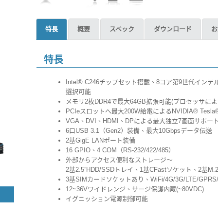
特長
概要
スペック
ダウンロード
お
特長
Intel® C246チップセット搭載、8コア第9世代インテル® Xeon®
選択可能
メモリ2枚DDR4で最大64GB拡張可能(プロセッサによ
PCIeスロットへ最大200W給電によるNVIDIA® Tesla
VGA、DVI、HDMI、DPによる最大独立7画面サポー
6口USB 3.1（Gen2）装備、最大10Gbpsデータ伝送
2基GigE LANポート装備
16 GPIO、4 COM（RS-232/422/485）
外部からアクセス便利なストレージ～
2基2.5”HDD/SSDトレイ、1基CFastソケット、2基
3基SIMカードソケットあり、WiFi/4G/3G/LTE/GPR
12~36Vワイドレンジ、サージ保護内蔵(~80VDC)
イグニッション電源制御可能