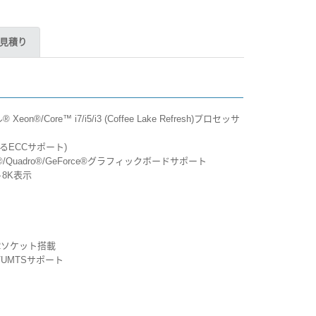
見積り
/Core™ i7/i5/i3 (Coffee Lake Refresh)プロセッサ
るECCサポート)
®/Quadro®/GeForce®グラフィックボードサポート
ト8K表示
M.2ソケット搭載
S/UMTSサポート