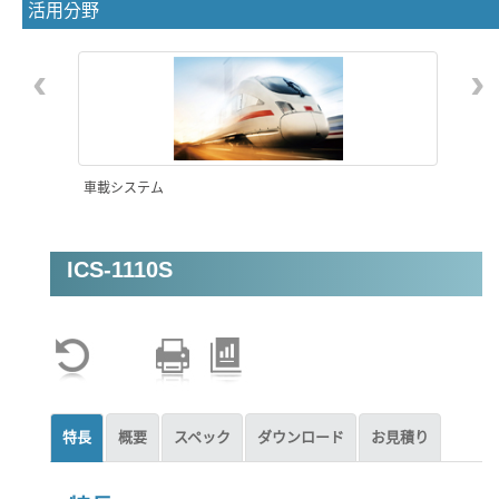
活用分野
‹
›
車載システム
ICS-1110S
自律移動ロボット(AMR)
特長
概要
スペック
ダウンロード
お見積り