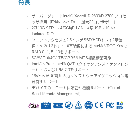
特長
サーバーグレードIntel® Xeon® D-2800/D-2700 プロセ
ッサ採用（Eddy Lake D）、最大22コアサポート
2基10G SFP+、4基GigE LAN、4基USB、16-bit
Isolated DIO
フロントアクセスの2.5インチSSD/HDDトレイ2基装
備、M.2/U.2トレイ10基装備によるIntel® VROC Keyで
RAID 0, 1, 5, 10をサポート
5G/WiFi 6/4G/LTE/GPRS/UMTS複数構築可能
Intel® vPro、Intel® QAT（クイックアシストテクノロジ
ー）、およびTPM 2.0をサポート
16V～50VDC電圧入力、ソフトウェアイグニッション電
源制御サポート
デバイスのリモート保護管理機能サポート（Out-of-
Band Remote Management）