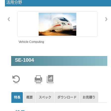
活用分野
‹
›
Vehicle Computing
SE-1004
特長
概要
スペック
ダウンロード
お見積り