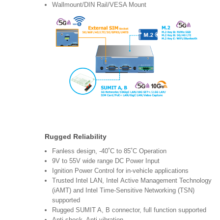
Wallmount/DIN Rail/VESA Mount
Rugged Reliability
Fanless design, -40˚C to 85˚C Operation
9V to 55V wide range DC Power Input
Ignition Power Control for in-vehicle applications
Trusted Intel LAN, Intel Active Management Technology
(iAMT) and Intel Time-Sensitive Networking (TSN)
supported
Rugged SUMIT A, B connector, full function supported
Anti-shock, Anti-vibration