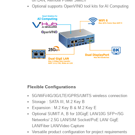
on LAN, Remote Power Switch
Optional supports OpenVINO tool kits for AI Computing
Flexible Configurations
5G/WiFi/4G/3G/LTE/GPRS/UMTS wireless connection
Storage : SATA III, M.2 Key B
Expansion : M.2 Key B & M.2 Key E
Optional SUMIT A, B for 10GigE LAN/10G SFP+/5G
Networks/ 2.5G LAN/SIM Socket/PoE LAN/ GigE
LAN/Fiber LAN/Video Capture
Versatile product configuration for project requirements