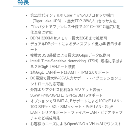
特長
第11世代インテル® Core™ i7/i5/i3プロセッサ採用
（Tiger Lake UP3）、最大TDP 28Wプロセッサ対応
コンパクトでファンレス仕様で-40° C～75° C幅広い動
作温度に対応
DDR4 3200MHzメモリ、最大32GBまで拡張可
デュアルDPポートによるディスプレイ出力4K表示サポ
ート
複数のUSB装備による最大10Gbpsデータ転送可
Intel® Time-Sensitive Networking（TSN）規格に準拠す
る 2.5GigE LANポート装備
1基GigE LANポートはiAMT、TPM 2.0サポート
DC電源で最大9V-55V入力サポート、イグニッションコ
ントロール対応可能
外部よりアクセス便利なSIMソケット装備、
5G/WiFi/4G/3G/LTE/ GPRS/UMTSサポート
オプションでSUMIT A, Bサポートによる10GigE LAN、
10G SFP+、5G、SIMソケット、PoE LAN、GigE
LAN、シリアルポート、ファイバーLAN、ビデオキャプ
チャなど構成可能
お客様のニーズによるOpenVINO x VHub AIでワンスト