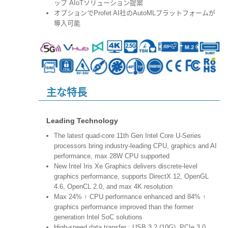
ップ AIoTソリューション提案
オプションでProfet AI社のAutoMLプラットフォームが
導入可能
主な特長
Leading Technology
The latest quad-core 11th Gen Intel Core U-Series
processors bring industry-leading CPU, graphics and AI
performance, max 28W CPU supported
New Intel Iris Xe Graphics delivers discrete-level
graphics performance, supports DirectX 12, OpenGL
4.6, OpenCL 2.0, and max 4K resolution
Max 24% ↑ CPU performance enhanced and 84% ↑
graphics performance improved than the former
generation Intel SoC solutions
High-speed data transfer : USB 3.2 (10G), PCIe 3.0