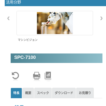
活用分野
‹
›
マシンビジョン
SPC-7100
特長
概要
スペック
ダウンロード
お見積り