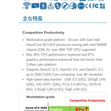
主な特長
Competitive Productivity
Workstation-grade platform : 10-core 10th Gen Intel
Xeon/Core i9/i7/i5/i3 processor running with Intel W480E
chipset (CML-S), max 95W TDP CPU supported
Max 45% CPU performance improved and 87%
graphics performance enhanced than the former Intel
Coffee Lake platform
Supports DirectX 12.0, OpenGL 4.5, and OpenCL 2.1,
up to 2560 CUDA Core computing, max 8K resolution
High-speed data transfer : USB 3.2 (10G), 10GigE LAN
(10G), 10G SFP+ (10G), PCIe 3.0 (8GT/s), SATA III
(6G), 2.5GigE LAN (2.5G), GigE LAN (1G)