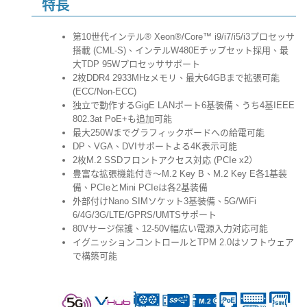
特長
第10世代インテル® Xeon®/Core™ i9/i7/i5/i3プロセッサ
搭載 (CML-S)、インテルW480Eチップセット採用、最
大TDP 95Wプロセッササポート
2枚DDR4 2933MHzメモリ、最大64GBまで拡張可能
(ECC/Non-ECC)
独立で動作するGigE LANポート6基装備、うち4基IEEE
802.3at PoE+も追加可能
最大250Wまでグラフィックボードへの給電可能
DP、VGA、DVIサポートよる4K表示可能
2枚M.2 SSDフロントアクセス対応 (PCIe x2）
豊富な拡張機能付き～M.2 Key B、M.2 Key E各1基装
備、PCIeとMini PCIeは各2基装備
外部付けNano SIMソケット3基装備、5G/WiFi
6/4G/3G/LTE/GPRS/UMTSサポート
80Vサージ保護、12-50V幅広い電源入力対応可能
イグニッションコントロールとTPM 2.0はソフトウェア
で構築可能