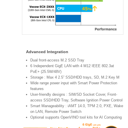
Advanced Integration
Dual front-access M.2 SSD Tray
6 Independent GigE LAN with 4 M12 IEEE 802.3at
PoE+ (25.5W/48V)
Storage : Max 4 2.5” SSD/HDD trays, SD, M.2 Key M
Wide range power input with Smart Power Protection
features
User-friendly designs : SIM/SD Socket Cover, Front-
access SSD/HDD Tray, Software Ignition Power Control
Smart Manageability : iAMT 14.0, TPM 2.0, PXE, Wake
on LAN, Remote Power Switch
Optional supports OpenVINO tool kits for AI Computing