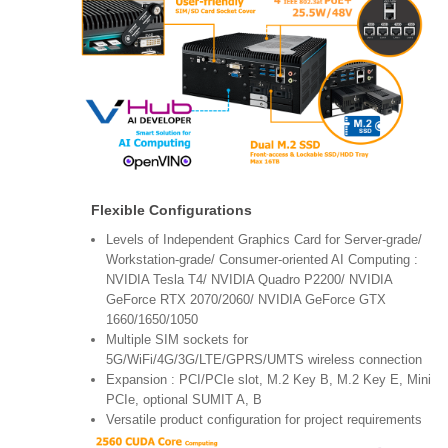
Flexible Configurations
Levels of Independent Graphics Card for Server-grade/
Workstation-grade/ Consumer-oriented AI Computing :
NVIDIA Tesla T4/ NVIDIA Quadro P2200/ NVIDIA
GeForce RTX 2070/2060/ NVIDIA GeForce GTX
1660/1650/1050
Multiple SIM sockets for
5G/WiFi/4G/3G/LTE/GPRS/UMTS wireless connection
Expansion : PCI/PCIe slot, M.2 Key B, M.2 Key E, Mini
PCIe, optional SUMIT A, B
Versatile product configuration for project requirements