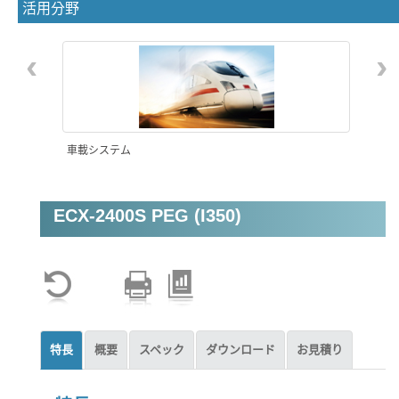
活用分野
‹
›
車載システム
ECX-2400S PEG (I350)
特長
概要
スペック
ダウンロード
お見積り