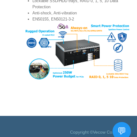
Lockable SSD/HDD trays, RAID 0, 1, 5, 10 Data
Protection
Anti-shock, Anti-vibration
EN50155, EN50121-3-2
Copyright ©Vecow Co., Ltd.