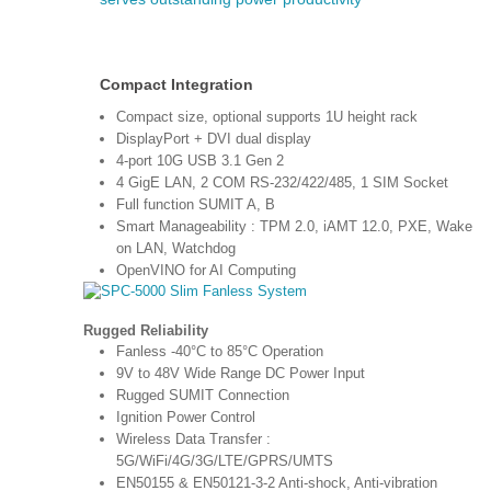
Compact Integration
Compact size, optional supports 1U height rack
DisplayPort + DVI dual display
4-port 10G USB 3.1 Gen 2
4 GigE LAN, 2 COM RS-232/422/485, 1 SIM Socket
Full function SUMIT A, B
Smart Manageability : TPM 2.0, iAMT 12.0, PXE, Wake
on LAN, Watchdog
OpenVINO for AI Computing
Rugged Reliability
Fanless -40°C to 85°C Operation
9V to 48V Wide Range DC Power Input
Rugged SUMIT Connection
Ignition Power Control
Wireless Data Transfer :
5G/WiFi/4G/3G/LTE/GPRS/UMTS
EN50155 & EN50121-3-2 Anti-shock, Anti-vibration