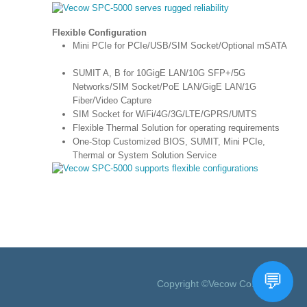
Flexible Configuration
Mini PCIe for PCIe/USB/SIM Socket/Optional mSATA
SUMIT A, B for 10GigE LAN/10G SFP+/5G
Networks/SIM Socket/PoE LAN/GigE LAN/1G
Fiber/Video Capture
SIM Socket for WiFi/4G/3G/LTE/GPRS/UMTS
Flexible Thermal Solution for operating requirements
One-Stop Customized BIOS, SUMIT, Mini PCIe,
Thermal or System Solution Service
Copyright ©Vecow Co., Ltd.