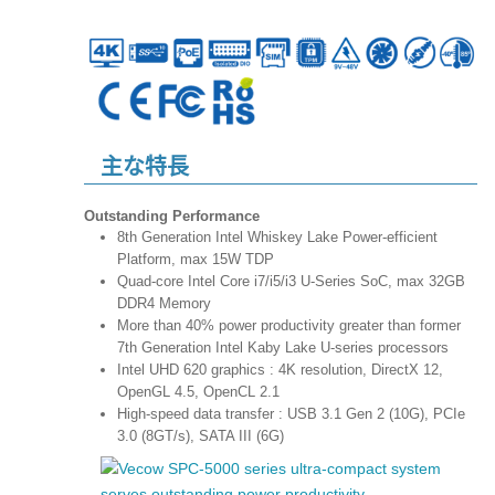
主な特長
Outstanding Performance
8th Generation Intel Whiskey Lake Power-efficient
Platform, max 15W TDP
Quad-core Intel Core i7/i5/i3 U-Series SoC, max 32GB
DDR4 Memory
More than 40% power productivity greater than former
7th Generation Intel Kaby Lake U-series processors
Intel UHD 620 graphics : 4K resolution, DirectX 12,
OpenGL 4.5, OpenCL 2.1
High-speed data transfer : USB 3.1 Gen 2 (10G), PCIe
3.0 (8GT/s), SATA III (6G)