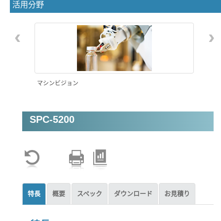
活用分野
‹
›
マシンビジョン
SPC-5200
特長
概要
スペック
ダウンロード
お見積り