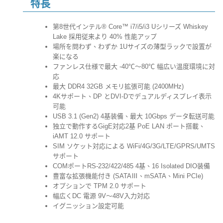
特長
第8世代インテル® Core™ i7/i5/i3 Uシリーズ Whiskey
Lake 採用従来より 40% 性能アップ
場所を問わず、わずか 1Uサイズの薄型ラックで設置が
楽になる
ファンレス仕様で最大 -40℃～80℃ 幅広い温度環境に対
応
最大 DDR4 32GB メモリ拡張可能 (2400MHz)
4Kサポート、DP とDVI-Dでデュアルディスプレイ表示
可能
USB 3.1 (Gen2) 4基装備、最大 10Gbps データ転送可能
独立で動作するGigE対応2基 PoE LAN ポート搭載、
iAMT 12.0 サポート
SIM ソケット対応による WiFi/4G/3G/LTE/GPRS/UMTS
サポート
COMポートRS-232/422/485 4基、16 Isolated DIO装備
豊富な拡張機能付き (SATAⅢ、mSATA、Mini PCIe)
オプションで TPM 2.0 サポート
幅広くDC 電源 9V～48V入力対応
イグニッション設定可能