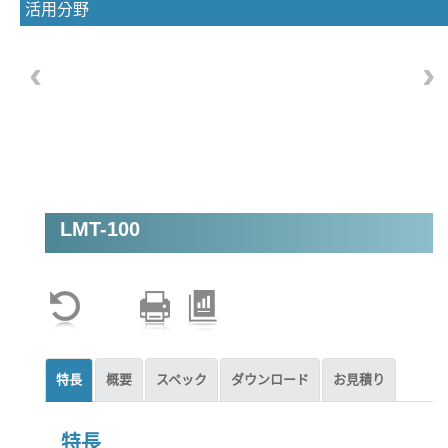
活用分野
‹
›
LMT-100
特長
概要
スペック
ダウンロード
お見積り
特長