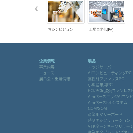
‹
マシンビジョン
工場自動化(FA)
企業情報
製品
事業内容
エッジサーバー
ニュース
AIコンピューティングPC
展示会．出展情報
高性能ファンレスPC
小型産業用PC
PCI/PCIe拡張ファンレス
ArmベースエッジAIコン
ArmベースIoTシステム
COM/SOM
産業用マザーボード
時刻同期ソリューション
VTKターンキーソリュー
産業用タブレット/パネル