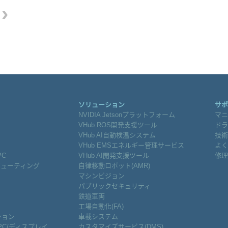
›
ソリューション
サポ
NVIDIA Jetsonプラットフォーム
マニ
VHub ROS開発支援ツール
ドラ
VHub AI自動検温システム
技術
VHub EMSエネルギー管理サービス
よく
PC
VHub AI開発支援ツール
修理
ピューティング
自律移動ロボット(AMR)
マシンビジョン
パブリックセキュリティ
鉄道車両
工場自動化(FA)
ション
車載システム
PC/ディスプレイ
カスタマイズサービス(DMS)