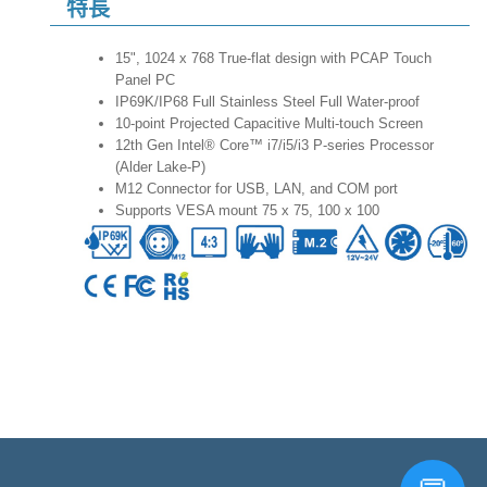
特長
15", 1024 x 768 True-flat design with PCAP Touch
Panel PC
IP69K/IP68 Full Stainless Steel Full Water-proof
10-point Projected Capacitive Multi-touch Screen
12th Gen Intel® Core™ i7/i5/i3 P-series Processor
(Alder Lake-P)
M12 Connector for USB, LAN, and COM port
Supports VESA mount 75 x 75, 100 x 100