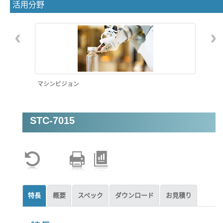
活用分野
‹
›
マシンビジョン
STC-7015
工場自動化(FA)
特長
概要
スペック
ダウンロード
お見積り