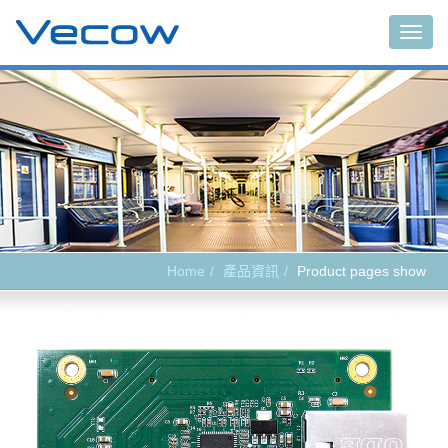
Main
Home
產品資訊
Product pages show