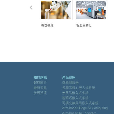
‹
機器視覺
智能自動化
關於超恩
產品資訊
超恩簡介
邊緣伺服器
最新消息
多顯示核心嵌入式系統
參展資訊
無風扇嵌入式系統
極精巧嵌入式系統
可擴充無風扇嵌入式系統
Arm-based Edge AI Computing
Arm-based IoT System