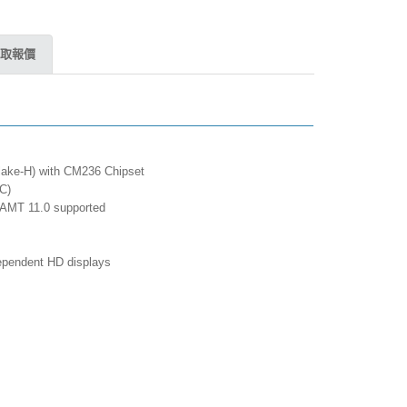
取報價
lake-H) with CM236 Chipset
CC)
 iAMT 11.0 supported
dependent HD displays