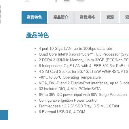
產品特色
產品簡介
產品規格
資源
索
產品特色
4-port 10 GigE LAN, up to 10Gbps data rate
Quad Core Intel® Xeon®/Core™ i7/i5 Processor (Sky
2 DDR4 2133MHz Memory, up to 32GB (ECC/Non-E
6 Independent GigE LAN with 4 IEEE 802.3at PoE+,
4 SIM Card Socket for 3G/4G/LTE/WiFi/GPRS/UMTS
-40°C to 55°C Operating Temperature
VGA, DVI-D and 2 DisplayPort interfaces, up to 3 in
32 Isolated DIO, 4 Mini PCIe/mSATA
6V to 36V DC power input with 80V Surge Protection
Configurable Ignition Power Control
Front-access : 2 2.5" SSD Tray, 3 SIM, 1 CFast
6 External USB 3.0, 4 COM