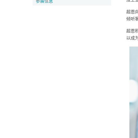
参展信息
超恩
倾听
超恩
以成