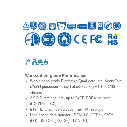
产品亮点
Workstation-grade Performance
Workstation-grade Platform : Quad-core Intel Xeon/Core
i7/i5/i3 processor (Kaby Lake/Skylake) + Intel C236
chipset
2 SO-DIMM sockets, up to 64GB DDR4 memory
(ECC/Non-ECC)
Intel HD Graphics 630/530, max 4K resolution
High-speed data transfer : PCIe 3.0 (8GT/s), SATA III
(6G), USB 3.0 (5G), GigE LAN (1G)