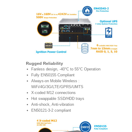
Rugged Reliability
Fanless design, -40°C to 55°C Operation
Fully EN50155 Compliant
Always-on Mobile Wireless :
WiFi/4G/3G/LTE/GPRS/UMTS
X-coded M12 connections
Hot swappable SSD/HDD trays
Anti-shock, Anti-vibration
EN50121-3-2 compliant