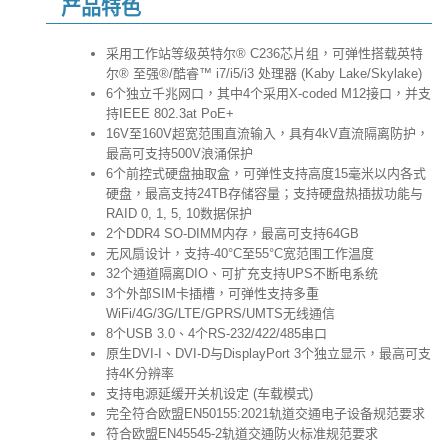
产品特色
采用工作站等级英特尔® C236芯片组，可弹性搭载英特
尔® 至强®/酷睿™ i7/i5/i3 处理器 (Kaby Lake/Skylake)
6个独立千兆网口，其中4个采用X-coded M12接口，并支
持IEEE 802.3at PoE+
16V至160V超宽范围直流输入，具有4kV直流隔离防护，
最高可支持500V浪涌保护
6个前控式硬盘抽取盒，可弹性支持高度15毫米以内各式
硬盘，最高支持24TB存储容量；支持硬盘热插拔功能与
RAID 0, 1, 5, 10数据保护
2个DDR4 SO-DIMM内存，最高可支持64GB
无风扇设计，支持-40°C至55°C宽范围工作温度
32个通道隔离DIO、可扩充支持UPS不断电系统
3个外部SIM卡插槽，可弹性支持多重
WiFi/4G/3G/LTE/GPRS/UMTS无线通信
8个USB 3.0、4个RS-232/422/485串口
原生DVI-I、DVI-D与DisplayPort 3个独立显示，最高可支
持4K分辨率
支持电源延缓开关机设定 (车载模式)
完全符合欧盟EN50155:2021轨道交通电子设备规范要求
符合欧盟EN45545-2轨道交通防火标准规范要求