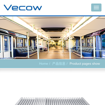
Main
Home
产品信息
Product pages show