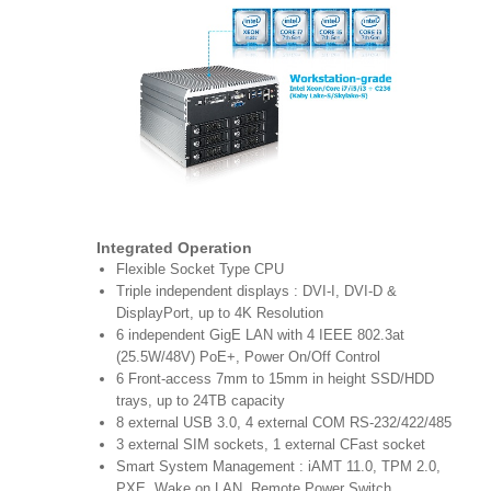
Integrated Operation
Flexible Socket Type CPU
Triple independent displays : DVI-I, DVI-D &
DisplayPort, up to 4K Resolution
6 independent GigE LAN with 4 IEEE 802.3at
(25.5W/48V) PoE+, Power On/Off Control
6 Front-access 7mm to 15mm in height SSD/HDD
trays, up to 24TB capacity
8 external USB 3.0, 4 external COM RS-232/422/485
3 external SIM sockets, 1 external CFast socket
Smart System Management : iAMT 11.0, TPM 2.0,
PXE, Wake on LAN, Remote Power Switch