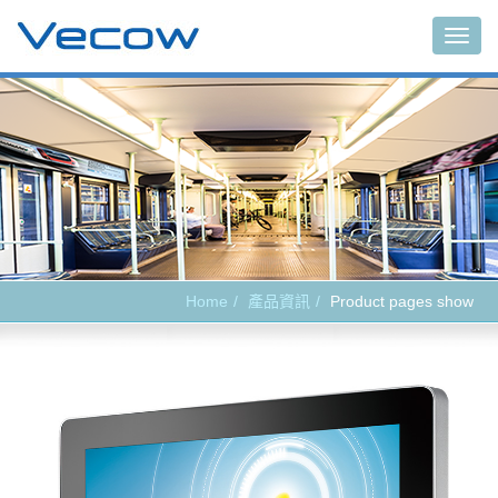
Main
Home
產品資訊
Product pages show