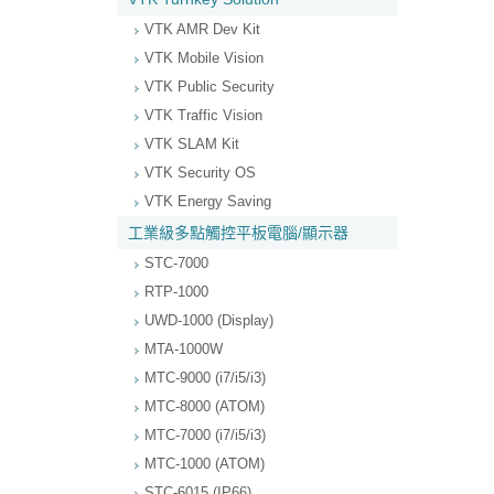
VTK AMR Dev Kit
VTK Mobile Vision
VTK Public Security
VTK Traffic Vision
VTK SLAM Kit
VTK Security OS
VTK Energy Saving
工業級多點觸控平板電腦/顯示器
STC-7000
RTP-1000
UWD-1000 (Display)
MTA-1000W
MTC-9000 (i7/i5/i3)
MTC-8000 (ATOM)
MTC-7000 (i7/i5/i3)
MTC-1000 (ATOM)
STC-6015 (IP66)