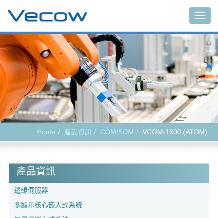
Togg
navig
Home
產品資訊
COM/SOM
VCOM-1600 (ATOM)
產品資訊
邊緣伺服器
多顯示核心嵌入式系統