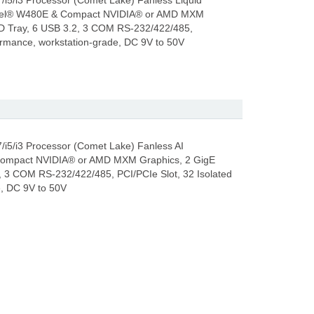
/i5/i3 Processor (Comet Lake) Fanless Liquid
 Intel® W480E & Compact NVIDIA® or AMD MXM
SD Tray, 6 USB 3.2, 3 COM RS-232/422/485,
formance, workstation-grade, DC 9V to 50V
/i5/i3 Processor (Comet Lake) Fanless AI
Compact NVIDIA® or AMD MXM Graphics, 2 GigE
, 3 COM RS-232/422/485, PCI/PCIe Slot, 32 Isolated
e, DC 9V to 50V