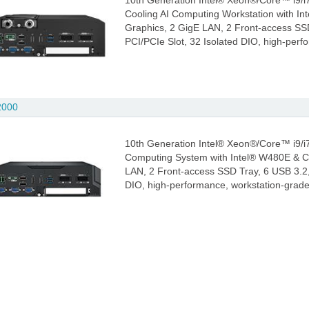
10th Generation Intel® Xeon®/Core™ i9/i7
Cooling AI Computing Workstation with
Graphics, 2 GigE LAN, 2 Front-access S
PCI/PCIe Slot, 32 Isolated DIO, high-per
2000
10th Generation Intel® Xeon®/Core™ i9/i7
Computing System with Intel® W480E & 
LAN, 2 Front-access SSD Tray, 6 USB 3.2
DIO, high-performance, workstation-grad