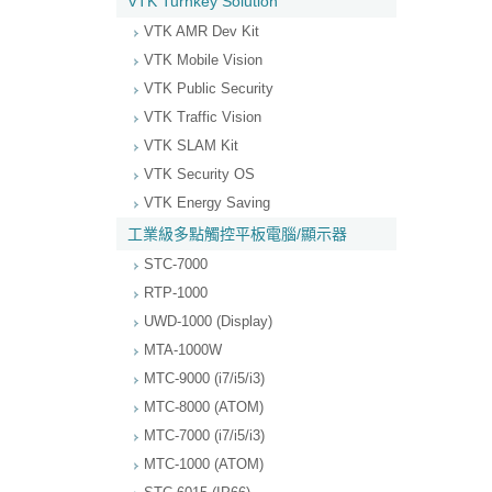
VTK Turnkey Solution
VTK AMR Dev Kit
VTK Mobile Vision
VTK Public Security
VTK Traffic Vision
VTK SLAM Kit
VTK Security OS
VTK Energy Saving
工業級多點觸控平板電腦/顯示器
STC-7000
RTP-1000
UWD-1000 (Display)
MTA-1000W
MTC-9000 (i7/i5/i3)
MTC-8000 (ATOM)
MTC-7000 (i7/i5/i3)
MTC-1000 (ATOM)