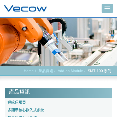
Togg
navig
Home
產品資訊
Add-on Module
SMT-100 系列
產品資訊
邊緣伺服器
多顯示核心嵌入式系統