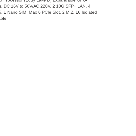
0 Processor (Eddy Lake D) Expandable GPU-
cs, DC 16V to 50V/AC 220V, 2 10G SFP+ LAN, 4
1 Nano SIM, Max 6 PCIe Slot, 2 M.2, 16 Isolated
able