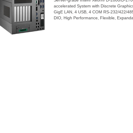
Server-grade Intel® Xeon® D-2800/D-270
accelerated System with Discrete Graphi
GigE LAN, 4 USB, 4 COM RS-232/422/485, 
DIO, High Performance, Flexible, Expand