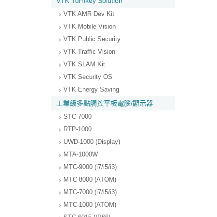
VTK Turnkey Solution
VTK AMR Dev Kit
VTK Mobile Vision
VTK Public Security
VTK Traffic Vision
VTK SLAM Kit
VTK Security OS
VTK Energy Saving
工業級多點觸控平板電腦/顯示器
STC-7000
RTP-1000
UWD-1000 (Display)
MTA-1000W
MTC-9000 (i7/i5/i3)
MTC-8000 (ATOM)
MTC-7000 (i7/i5/i3)
MTC-1000 (ATOM)