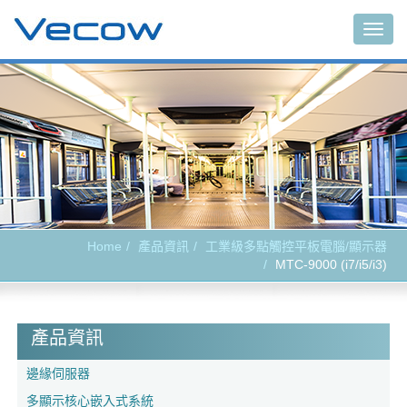
Togg
navig
Home
產品資訊
工業級多點觸控平板電腦/顯示器
MTC-9000 (i7/i5/i3)
產品資訊
邊緣伺服器
多顯示核心嵌入式系統