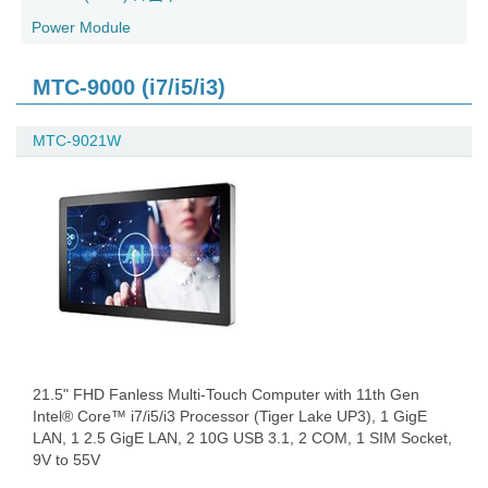
Power Module
MTC-9000 (i7/i5/i3)
MTC-9021W
21.5" FHD Fanless Multi-Touch Computer with 11th Gen
Intel® Core™ i7/i5/i3 Processor (Tiger Lake UP3), 1 GigE
LAN, 1 2.5 GigE LAN, 2 10G USB 3.1, 2 COM, 1 SIM Socket,
9V to 55V