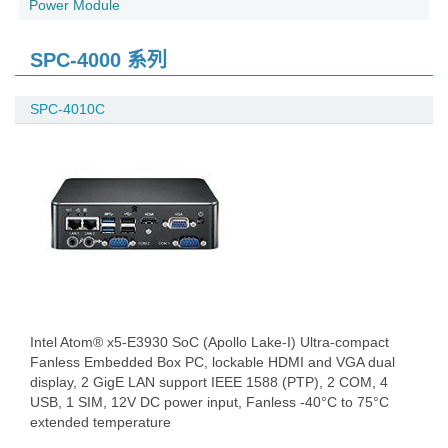
Power Module
SPC-4000 系列
SPC-4010C
Intel Atom® x5-E3930 SoC (Apollo Lake-I) Ultra-compact
Fanless Embedded Box PC, lockable HDMI and VGA dual
display, 2 GigE LAN support IEEE 1588 (PTP), 2 COM, 4
USB, 1 SIM, 12V DC power input, Fanless -40°C to 75°C
extended temperature