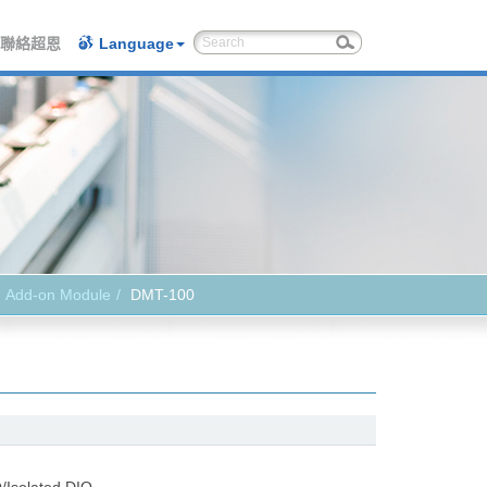
聯絡超恩
Language
Add-on Module
DMT-100