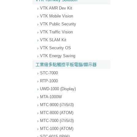
VTK AMR Dev Kit
VTK Mobile Vision
VTK Public Security
VTK Traffic Vision
VTK SLAM Kit
VTK Security OS
VTK Energy Saving
工業級多點觸控平板電腦/顯示器
STC-7000
RTP-1000
UWD-1000 (Display)
MTA-1000W
MTC-9000 (i7/i5/i3)
MTC-8000 (ATOM)
MTC-7000 (i7/i5/i3)
MTC-1000 (ATOM)
STC-6015 (IP66)