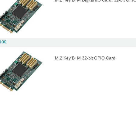
M.2 Key B+M Digital I/O Card, 32-bit GPI
100
M.2 Key B+M 32-bit GPIO Card