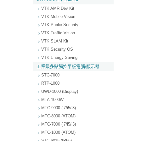
VTK AMR Dev Kit
VTK Mobile Vision
VTK Public Security
VTK Traffic Vision
VTK SLAM Kit
VTK Security OS
VTK Energy Saving
工業級多點觸控平板電腦/顯示器
STC-7000
RTP-1000
UWD-1000 (Display)
MTA-1000W
MTC-9000 (i7/i5/i3)
MTC-8000 (ATOM)
MTC-7000 (i7/i5/i3)
MTC-1000 (ATOM)
STC-6015 (IP66)