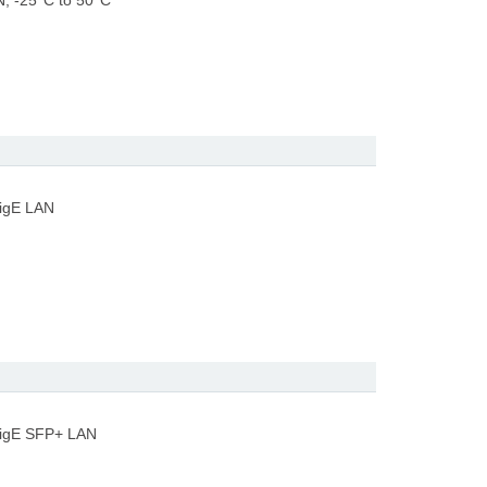
, -25°C to 50°C
GigE LAN
GigE SFP+ LAN