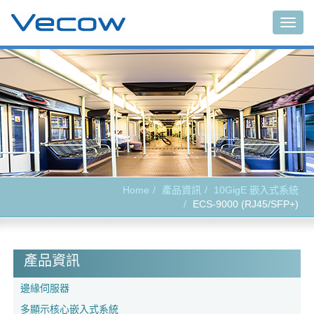
Togg
navig
Home
產品資訊
10GigE 嵌入式系統
ECS-9000 (RJ45/SFP+)
產品資訊
邊緣伺服器
多顯示核心嵌入式系統