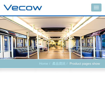
Main
Home
產品資訊
Product pages show