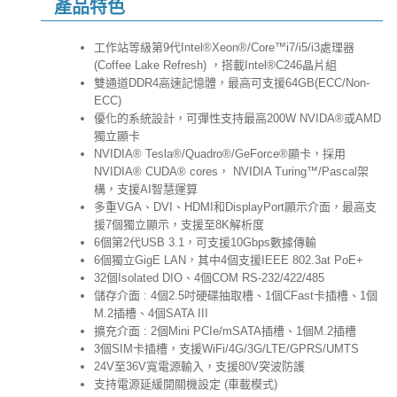
產品特色
工作站等級第9代Intel®Xeon®/Core™i7/i5/i3處理器
(Coffee Lake Refresh) ，搭載Intel®C246晶片組
雙通道DDR4高速記憶體，最高可支援64GB(ECC/Non-
ECC)
優化的系統設計，可彈性支持最高200W NVIDA®或AMD
獨立顯卡
NVIDIA® Tesla®/Quadro®/GeForce®顯卡，採用
NVIDIA® CUDA® cores， NVIDIA Turing™/Pascal架
構，支援AI智慧運算
多重VGA、DVI、HDMI和DisplayPort顯示介面，最高支
援7個獨立顯示，支援至8K解析度
6個第2代USB 3.1，可支援10Gbps數據傳輸
6個獨立GigE LAN，其中4個支援IEEE 802.3at PoE+
32個Isolated DIO、4個COM RS-232/422/485
儲存介面 : 4個2.5吋硬碟抽取槽、1個CFast卡插槽、1個
M.2插槽、4個SATA III
擴充介面 : 2個Mini PCIe/mSATA插槽、1個M.2插槽
3個SIM卡插槽，支援WiFi/4G/3G/LTE/GPRS/UMTS
24V至36V寬電源輸入，支援80V突波防護
支持電源延緩開關機設定 (車載模式)