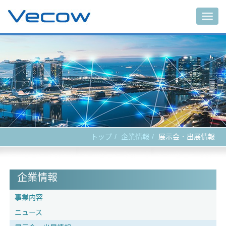
Togg
navig
トップ
企業情報
展示会．出展情報
企業情報
事業内容
ニュース