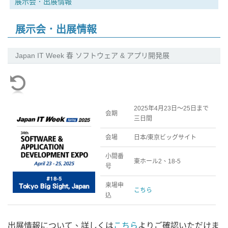
展示会．出展情報
展示会．出展情報
Japan IT Week 春 ソフトウェア & アプリ開発展
2025年4月23日～25日まで
会期
三日間
会場
日本/東京ビッグサイト
小間番
東ホール2、18-5
号
来場申
こちら
込
出展情報について、詳しくは
こちら
よりご確認いただけま