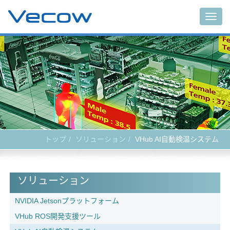
Togg
navig
トップ
ソリューション
VHub AI自動検温システム
ソリューション
NVIDIA Jetsonプラットフォーム
VHub ROS開発支援ツール