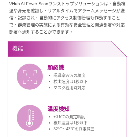
VHub AI Fever Scanワンストップソリューションは、自動検
温や身元を確認し、リアルタイムでアラームメッセージが送
信・記録され、自動的にアクセス制御管理も作動すること
で、群衆管理の実施による有効な安全管理と関連部署や対応
部署へ通知することができます。
機能
顔認識
認識率97%の精度
検出速度は1秒以下
マスク着用時対応
温度検知
±0.5℃の測定精度
検知速度は1秒以下
32°C～43°Cの測定範囲