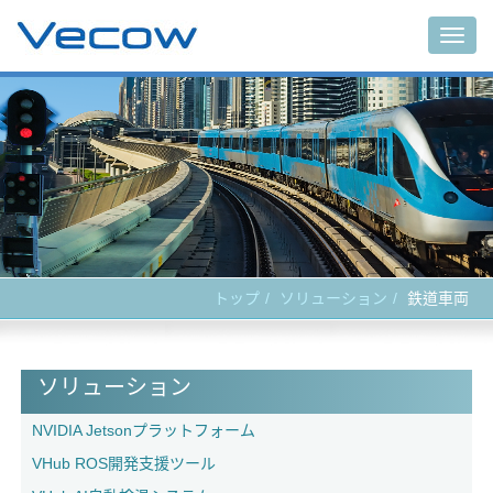
Togg
navig
トップ
ソリューション
鉄道車両
ソリューション
NVIDIA Jetsonプラットフォーム
VHub ROS開発支援ツール