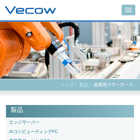
Togg
navig
トップ
製品
産業用マザーボード
製品
エッジサーバー
AIコンピューティングPC