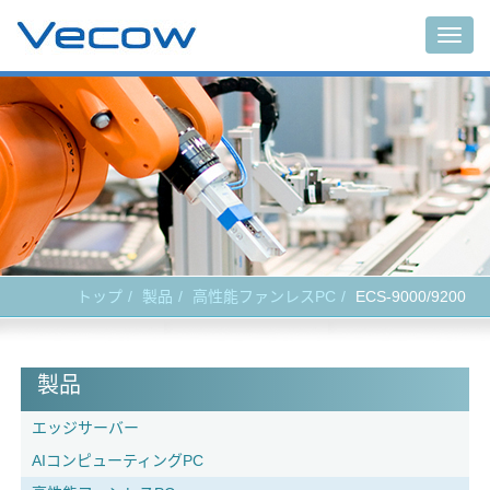
Togg
navig
トップ
製品
高性能ファンレスPC
ECS-9000/9200
製品
エッジサーバー
AIコンピューティングPC