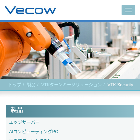
Togg
navig
トップ
製品
VTKターンキーソリューション
VTK Security
製品
エッジサーバー
AIコンピューティングPC