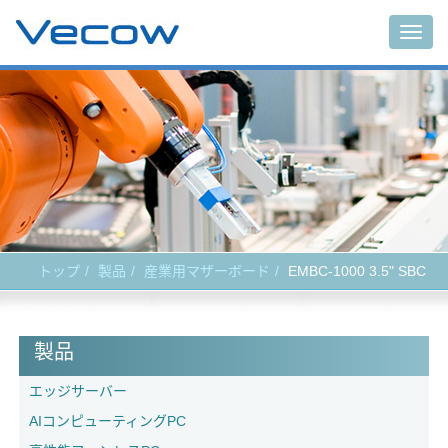
Togg
navig
トップ
製品
産業用マザーボード
EMBC-1000 3.5" SBC
製品
エッジサーバー
AIコンピューティングPC