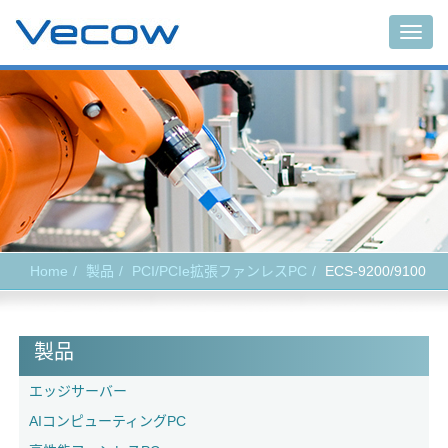
Togg
navig
Home
製品
PCI/PCIe拡張ファンレスPC
ECS-9200/9100
製品
エッジサーバー
AIコンピューティングPC