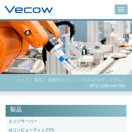
Togg
navig
トップ
製品
産業用タブレット/パネルPC/ディスプレイ
MTC-1000 (ATOM)
製品
エッジサーバー
AIコンピューティングPC