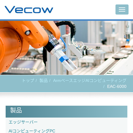
Togg
navig
トップ
製品
ArmベースエッジAIコンピューティング
EAC-6000
製品
エッジサーバー
AIコンピューティングPC