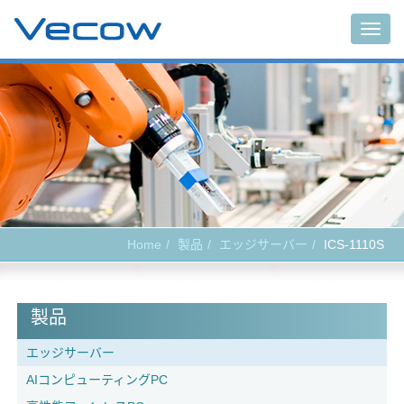
Togg
navig
Home
製品
エッジサーバー
ICS-1110S
製品
エッジサーバー
AIコンピューティングPC