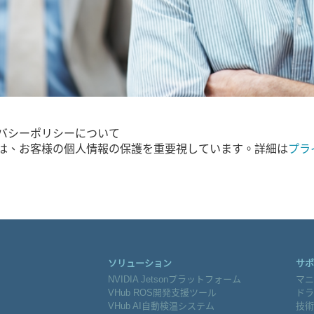
バシーポリシーについて
owは、お客様の個人情報の保護を重要視しています。詳細は
プラ
ソリューション
サポ
NVIDIA Jetsonプラットフォーム
マニ
VHub ROS開発支援ツール
ドラ
VHub AI自動検温システム
技術