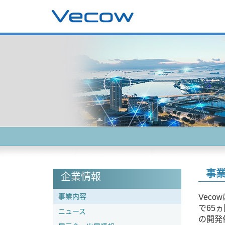
事
企業情報
事業内容
Vec
で65
ニュース
の開発