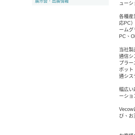
展示会．出展情報
ューシ
各種産
応PC
ームグ
PC、
当社製
通信シ
プラーニ
ボット
通シス
幅広い
ーショ
Vec
び、お