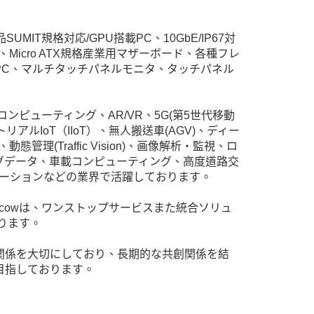
T規格対応/GPU搭載PC、10GbE/IP67対
、Micro ATX規格産業用マザーボード、各種フレ
RM系PC、マルチタッチパネルモニタ、タッチパネル
ピューティング、AR/VR、5G(第5世代移動
ルIoT（IIoT）、無人搬送車(AGV)、ディー
理(Traffic Vision)、画像解析・監視、ロ
ビッグデータ、車載コンピューティング、高度道路交
メーションなどの業界で活躍しております。
cowは、ワンストップサービスまた統合ソリュ
ります。
nな関係を大切にしており、長期的な共創関係を結
を目指しております。