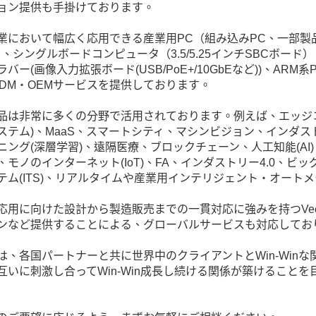
ョン提供も手掛けております。
業において幅広く応用できる産業用PC（組み込みPC、一部製品SUMI
）、シングルボードコンピュータ（3.5/5.25インチSBCボード）
ラバー(画像入力拡張ボード(USB/PoE+/10GbEなど))、A
ODM・OEMサービスを提供しております。
品は非常に多くの分野で活用されております。例えば、エッジコン
ステム)、MaaS、スマートシティ、マシンビジョン、インダストリア
ング(深層学習)、遠隔医療、ブロックチェーン、人工知能(AI)、動態管
、モノのインターネット(IoT)、FA、インダストリー4.0、
テム(ITS)、リアルタイムや産業用インテリジェント・オート
応用に向けた設計から製造販売までの一貫対応に強みを持つVe
ンなど提供することによる、グローバルサービスも対応してお
owは、各国パートナーと共に世界中のクライアントとWin-Wi
互いに刺激し合ってWin-Win成長し続ける関係が築けること